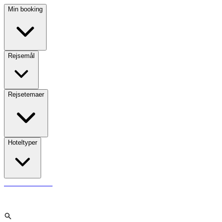
Min booking
Rejsemål
Rejsetemaer
Hoteltyper
Kundeservice
Søg
Åbn hovedmenuen