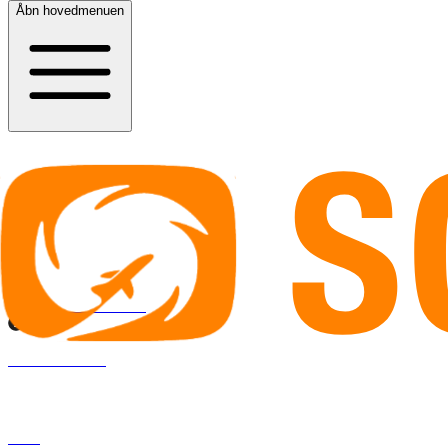
Indlæser budgetsøgning...
Kontakt os
3529 4646
info@solfaktor.dk
Kundeservice
Praktisk information
FAQ