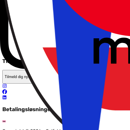
Tryghed når du rejser
Betingelser
Solfaktor
Om os
Privatlivspolitik
Tilbud, tips og nyheder?
Tilmeld dig nyhedsbrevet
Betalingsløsninger