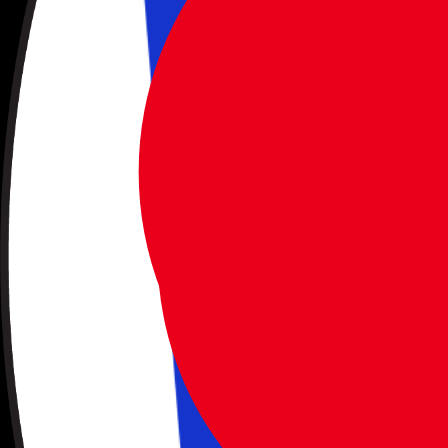
Åbn hovedmenuen
Kontakt os
3529 4646
info@solfaktor.dk
Kundeservice
Praktisk information
FAQ