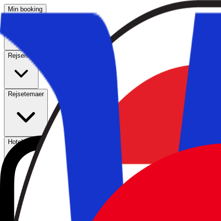
Min booking
Rejsemål
Rejsetemaer
Hoteltyper
Kundeservice
Søg