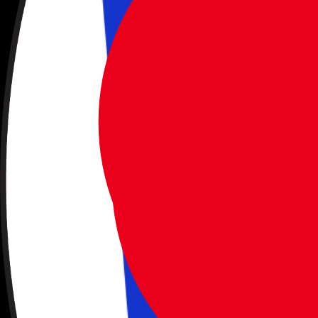
Åbn hovedmenuen
Kontakt os
3529 4646
info@solfaktor.dk
Kundeservice
Praktisk information
FAQ