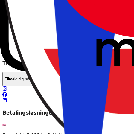
Tryghed når du rejser
Betingelser
Solfaktor
Om os
Privatlivspolitik
Tilbud, tips og nyheder?
Tilmeld dig nyhedsbrevet
Betalingsløsninger