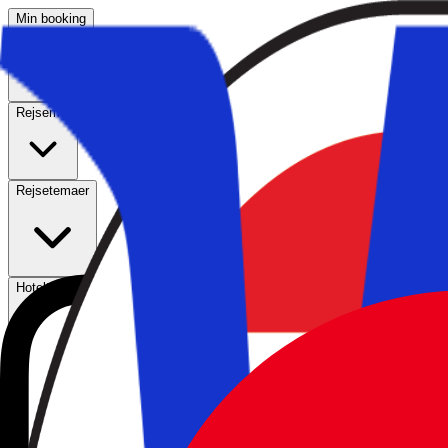
Min booking
Rejsemål
Rejsetemaer
Hoteltyper
Kundeservice
Søg