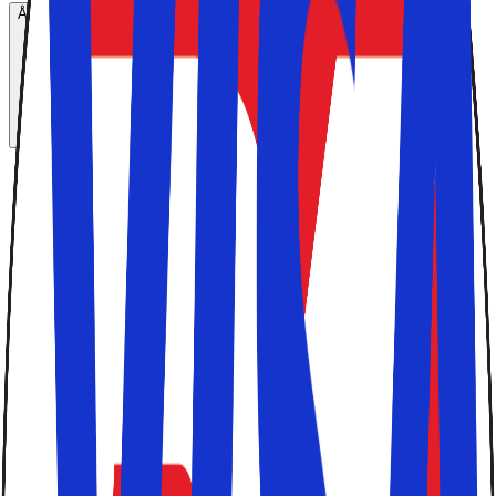
Åbn hovedmenuen
Hjem
>
Rejsetemaer
>
Rejser Der Saetter Spor
>
Ferie I Eget Tempo
>
Arbejd Hvor Du Vil