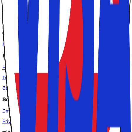
3529 4646
info@solfaktor.dk
Kundeservice
Praktisk information
FAQ
Tryghed når du rejser
Betingelser
Solfaktor
Om os
Privatlivspolitik