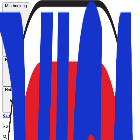
Min booking
Rejsemål
Rejsetemaer
Hoteltyper
Kundeservice
Søg